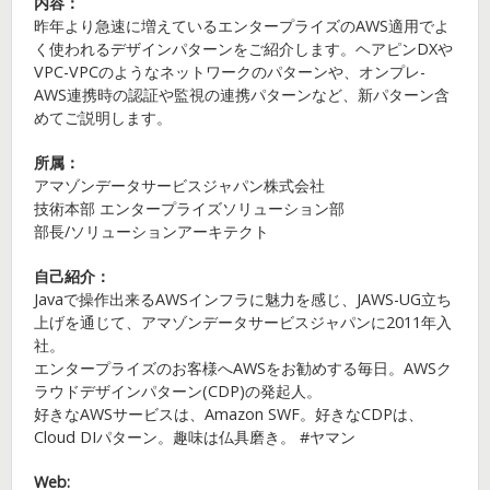
内容：
昨年より急速に増えているエンタープライズのAWS適用でよ
く使われるデザインパターンをご紹介します。ヘアピンDXや
VPC-VPCのようなネットワークのパターンや、オンプレ-
AWS連携時の認証や監視の連携パターンなど、新パターン含
めてご説明します。
所属：
アマゾンデータサービスジャパン株式会社
技術本部 エンタープライズソリューション部
部長/ソリューションアーキテクト
自己紹介：
Javaで操作出来るAWSインフラに魅力を感じ、JAWS-UG立ち
上げを通じて、アマゾンデータサービスジャパンに2011年入
社。
エンタープライズのお客様へAWSをお勧めする毎日。AWSク
ラウドデザインパターン(CDP)の発起人。
好きなAWSサービスは、Amazon SWF。好きなCDPは、
Cloud DIパターン。趣味は仏具磨き。 #ヤマン
Web: