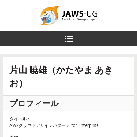
JAWS DAYS
2014
メ
ニ
ュ
ー
片山 暁雄（かたやま あき
を
開
お）
く
プロフィール
タイトル：
AWSクラウドデザインパターン for Enterprise